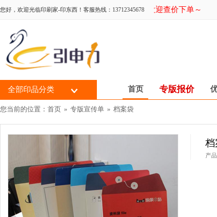
新系统上线，欢迎查价下单～
您好，欢迎光临印刷家-印东西！客服热线：13712345678
专版报价
首页
全部印品分类
您当前的位置：
首页
»
专版宣传单
»
档案袋
档
产品配