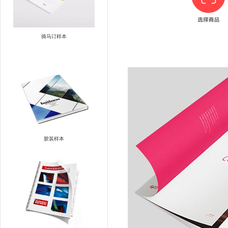
骑马订样本
胶装样本