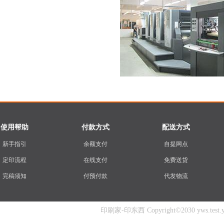
使用帮助
付款方式
配送方式
新手指引
余额支付
自提网点
定印流程
在线支付
免费送货
完稿须知
付预付款
代发物流
印刷家-印东西 Copyright©2030 yws.test.yins