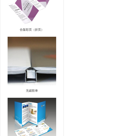
合版彩页（折页）
无碳联单