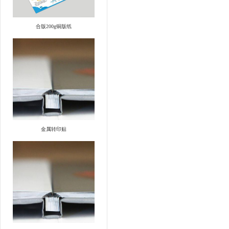
合版200g铜版纸
金属转印贴